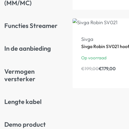
(MM/MC)
Functies Streamer
-10%
Sivga
Sivga Robin SV021 hoo
In de aanbieding
Op voorraad
€
199,00
€
179,00
Vermogen
versterker
Lengte kabel
Demo product