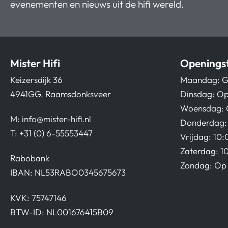
evenementen en nieuws uit de hifi wereld.
Mister Hifi
Openingst
Keizersdijk 36
Maandag: G
4941GG, Raamsdonksveer
Dinsdag: Op
Woensdag: 
M:
info@mister-hifi.nl
Donderdag: 
T: +31 (0) 6-55553447
Vrijdag: 10:
Zaterdag: 1
Rabobank
Zondag: Op 
IBAN: NL53RABO0345675673
KVK: 75747146
BTW-ID: NL001676415B09