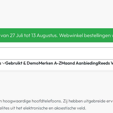
 van 27 Juli tot 13 Augustus. Webwinkel bestelling
s
Gebruikt & Demo
Merken A-Z
Maand Aanbieding
Reeds 
 van hoogwaardige hoofdtelefoons. Zij hebben uitgebreide er
lites uit het elektronische en akoestische veld.