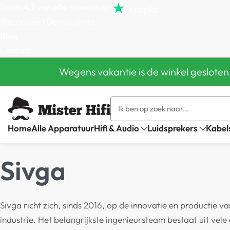
Score
4,7
van
alle
reviews op
(Reserveer) Demoruimte
Blog
Contact
Wegens vakantie is de winkel gesloten
Home
Alle Apparatuur
Hifi & Audio
Luidsprekers
Kabel
Sivga
Sivga richt zich, sinds 2016, op de innovatie en productie
industrie. Het belangrijkste ingenieursteam bestaat uit vele e