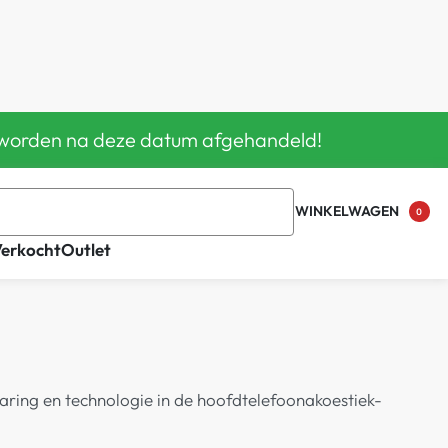
en worden na deze datum afgehandeld!
WINKELWAGEN
0
Verkocht
Outlet
varing en technologie in de hoofdtelefoonakoestiek-