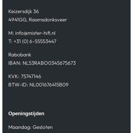
Keizersdijk 36
4941GG, Raamsdonksveer
M:
info@mister-hifi.nl
T: +31 (0) 6-55553447
Rabobank
IBAN: NL53RABO0345675673
KVK: 75747146
BTW-ID: NL001676415B09
Openingstijden
Maandag: Gesloten