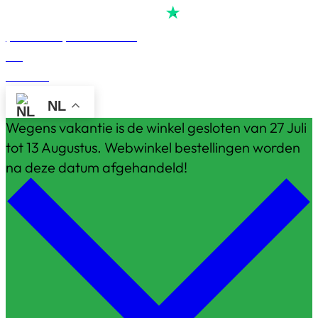
Score
van
reviews op
4,7
alle
(Reserveer) Demoruimte
Blog
Contact
NL
Wegens vakantie is de winkel gesloten van 27 Juli
tot 13 Augustus. Webwinkel bestellingen worden
na deze datum afgehandeld!