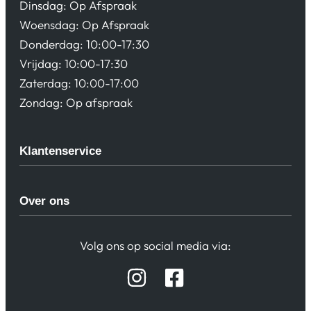
Dinsdag: Op Afspraak
Woensdag: Op Afspraak
Donderdag: 10:00-17:30
Vrijdag: 10:00-17:30
Zaterdag: 10:00-17:00
Zondag: Op afspraak
Klantenservice
Algemene Voorwaarden
Over ons
Privacy beleid
Verzending / Retour
Contact
Volg ons op social media via:
Afspraak Demoruimte
Hifi winkel Raamsdonksveer
Prijslijsten Audio