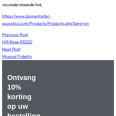
via onderstaande link.
https://www.blumenhofer-
acoustics.com/Products/Products.php?lang=en
Previous Post
Hifi Rose RS520
Next Post
Musical Fidelity
Ontvang
10%
korting
op uw
bestelling