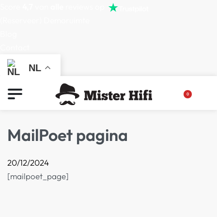
Score
4,7
van
alle
reviews op
(Reserveer) Demoruimte
Blog
Contact
NL
0
MailPoet pagina
20/12/2024
[mailpoet_page]