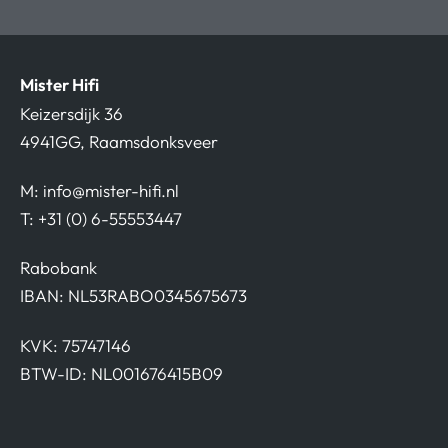
Mister Hifi
Keizersdijk 36
4941GG, Raamsdonksveer
M:
info@mister-hifi.nl
T: +31 (0) 6-55553447
Rabobank
IBAN: NL53RABO0345675673
KVK: 75747146
BTW-ID: NL001676415B09