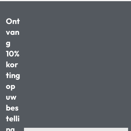
Ont
van
g
10%
kor
ting
op
uw
bes
telli
ng