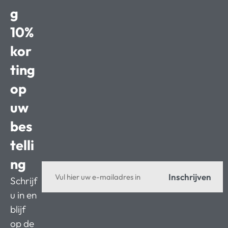
g
10%
kor
ting
op
uw
bes
telli
ng
Inschrijven
Schrijf
u in en
blijf
op de