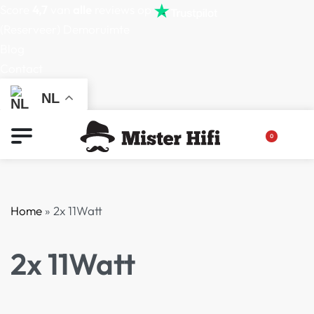
Score
4,7
van
alle
reviews op
(Reserveer) Demoruimte
Blog
Contact
NL
0
Home
»
2x 11Watt
2x 11Watt