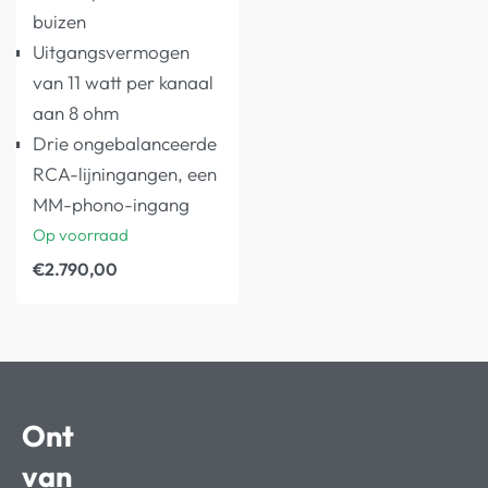
buizen
Uitgangsvermogen
van 11 watt per kanaal
aan 8 ohm
Drie ongebalanceerde
RCA-lijningangen, een
MM-phono-ingang
Op voorraad
€
2.790,00
Ont
van