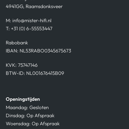
4941GG, Raamsdonksveer
M:
info@mister-hifi.nl
T: +31 (0) 6-55553447
Rabobank
IBAN: NL53RABO0345675673
KVK: 75747146
BTW-ID: NL001676415B09
Openingstijden
Maandag: Gesloten
Dinsdag: Op Afspraak
Woensdag: Op Afspraak