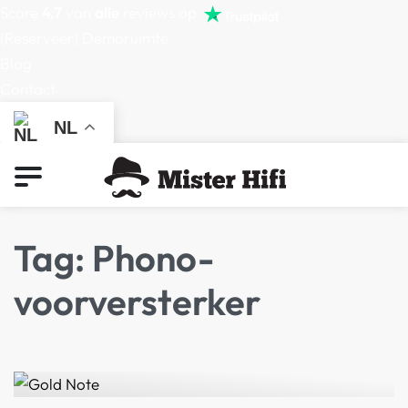
Score
4,7
van
alle
reviews op
(Reserveer) Demoruimte
Blog
Contact
NL
0
Tag:
Phono-
voorversterker