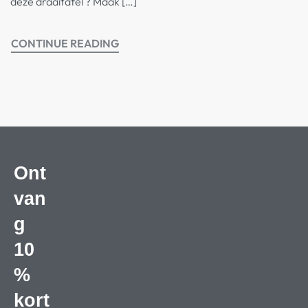
deze draaitafel ? Maak […]
CONTINUE READING
Ont
van
g
10
%
kort