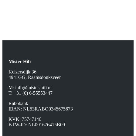
evenementen
en nieuws
uit de hifi
wereld.
Mister Hifi
Keizersdijk 36
4941GG, Raamsdonksveer
M:
info@mister-hifi.nl
T: +31 (0) 6-55553447
Rabobank
IBAN: NL53RABO0345675673
KVK: 75747146
BTW-ID: NL001676415B09