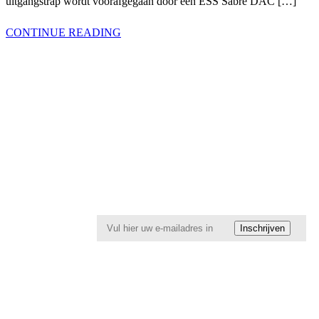
uitgangstrap wordt voorafgegaan door een ESS Sabre DAC […]
CONTINUE READING
Ontvang
10%
korting
op uw
bestelling
Inschrijven
Schrijf u in
en blijf op
de hoogte
van nieuwe
producten,
aanbiedingen,