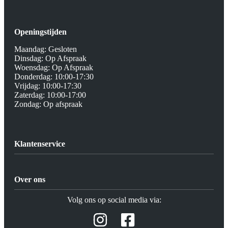
Openingstijden
Maandag: Gesloten
Dinsdag: Op Afspraak
Woensdag: Op Afspraak
Donderdag: 10:00-17:30
Vrijdag: 10:00-17:30
Zaterdag: 10:00-17:00
Zondag: Op afspraak
Klantenservice
Algemene Voorwaarden
Privacy beleid
Over ons
Verzending / Retour
Afspraak Demoruimte
Contact
Volg ons op social media via:
Prijslijsten Audio
Hifi winkel Raamsdonksveer