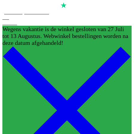
Score
4,7
van
alle
reviews op
(Reserveer) Demoruimte
Blog
Contact
Wegens vakantie is de winkel gesloten van 27 Juli
tot 13 Augustus. Webwinkel bestellingen worden na
deze datum afgehandeld!