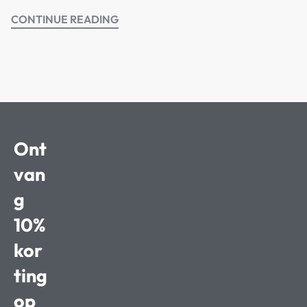
CONTINUE READING
Ont
van
g
10%
kor
ting
op