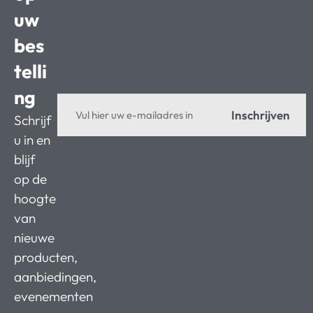
uw
bes
telli
ng
Inschrijven
Schrijf
u in en
blijf
op de
hoogte
van
nieuwe
producten,
aanbiedingen,
evenementen