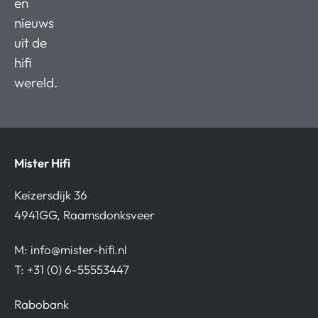
en
nieuws
uit de
hifi
wereld.
Mister Hifi
Keizersdijk 36
4941GG, Raamsdonksveer
M:
info@mister-hifi.nl
T: +31 (0) 6-55553447
Rabobank