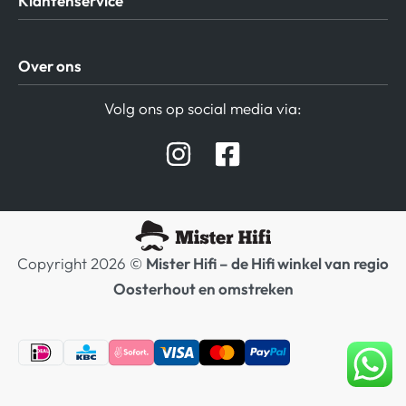
Klantenservice
Algemene Voorwaarden
Over ons
Privacy beleid
Verzending / Retour
Contact
Volg ons op social media via:
Afspraak Demoruimte
Hifi winkel Raamsdonksveer
Prijslijsten Audio
Copyright 2026 ©
Mister Hifi – de Hifi winkel van regio
Oosterhout en omstreken