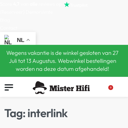
Score
4,7
van
alle
reviews op
(Reserveer) Demoruimte
Blog
Contact
NL
Wegens vakantie is de winkel gesloten van 27
Juli tot 13 Augustus. Webwinkel bestellingen
worden na deze datum afgehandeld!
0
Tag:
interlink