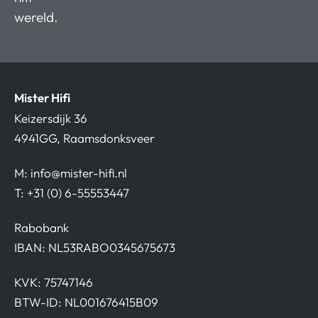
wereld.
Mister Hifi
Keizersdijk 36
4941GG, Raamsdonksveer
M:
info@mister-hifi.nl
T: +31 (0) 6-55553447
Rabobank
IBAN: NL53RABO0345675673
KVK: 75747146
BTW-ID: NL001676415B09