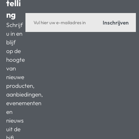
telli
ng
Inschrijven
Schrijf
u in en
blijf
op de
hoogte
van
nieuwe
producten,
aanbiedingen,
evenementen
en
nieuws
uit de
hifi