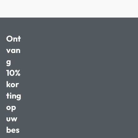
Ont
van
g
10%
kor
ting
op
uw
bes