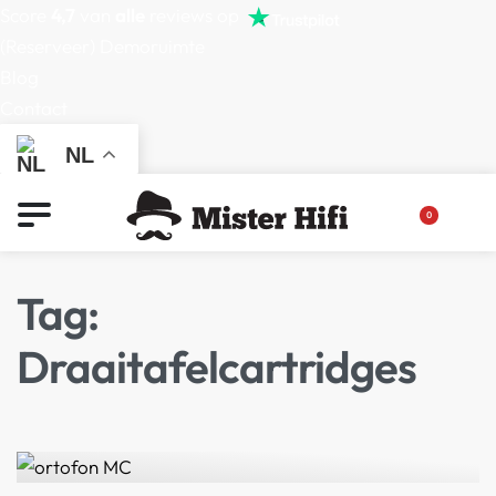
Score
4,7
van
alle
reviews op
(Reserveer) Demoruimte
Blog
Contact
NL
0
Tag:
Draaitafelcartridges