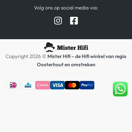
Verzending / Retour
Contact
Volg ons op social media via:
Afspraak Demoruimte
Hifi winkel Raamsdonksveer
Prijslijsten Audio
Copyright 2026 ©
Mister Hifi – de Hifi winkel van regio
Oosterhout en omstreken