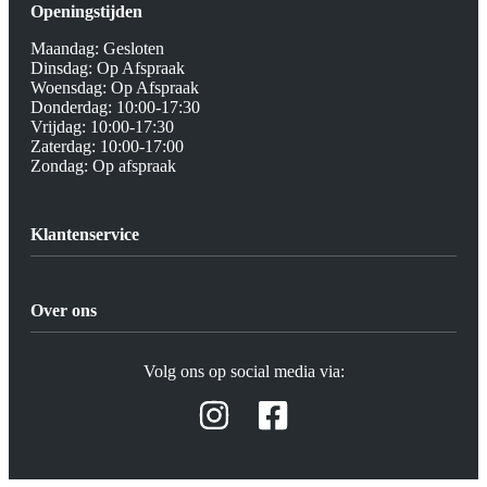
Openingstijden
Maandag: Gesloten
Dinsdag: Op Afspraak
Woensdag: Op Afspraak
Donderdag: 10:00-17:30
Vrijdag: 10:00-17:30
Zaterdag: 10:00-17:00
Zondag: Op afspraak
Klantenservice
Algemene Voorwaarden
Privacy beleid
Over ons
Verzending / Retour
Afspraak Demoruimte
Contact
Volg ons op social media via:
Prijslijsten Audio
Hifi winkel Raamsdonksveer