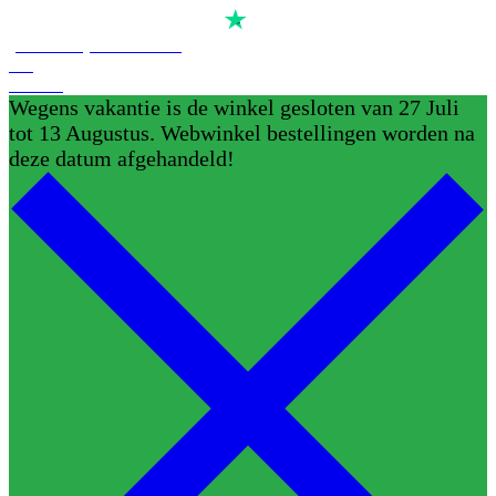
Score
4,7
van
alle
reviews op
(Reserveer) Demoruimte
Blog
Contact
Wegens vakantie is de winkel gesloten van 27 Juli
tot 13 Augustus. Webwinkel bestellingen worden na
deze datum afgehandeld!