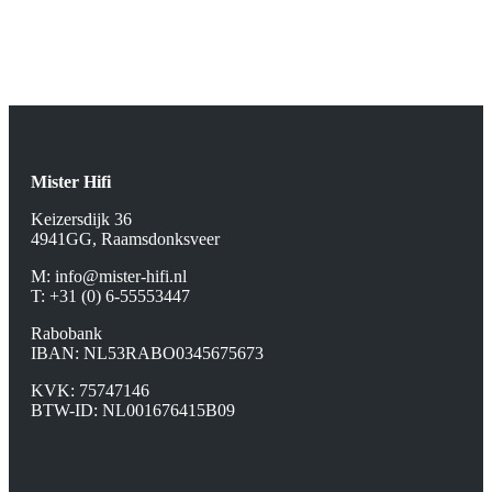
uit de hifi
wereld.
Mister Hifi
Keizersdijk 36
4941GG, Raamsdonksveer
M:
info@mister-hifi.nl
T: +31 (0) 6-55553447
Rabobank
IBAN: NL53RABO0345675673
KVK: 75747146
BTW-ID: NL001676415B09