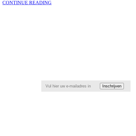
CONTINUE READING
Ontvang
10%
korting
op uw
bestelling
Inschrijven
Schrijf u in
en blijf op
de hoogte
van nieuwe
producten,
aanbiedingen,
evenementen
en nieuws