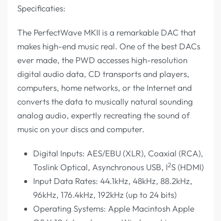
Specificaties:
The PerfectWave MKII is a remarkable DAC that
makes high-end music real. One of the best DACs
ever made, the PWD accesses high-resolution
digital audio data, CD transports and players,
computers, home networks, or the Internet and
converts the data to musically natural sounding
analog audio, expertly recreating the sound of
music on your discs and computer.
Digital Inputs: AES/EBU (XLR), Coaxial (RCA),
2
Toslink Optical, Asynchronous USB, I
S (HDMI)
Input Data Rates: 44.1kHz, 48kHz, 88.2kHz,
96kHz, 176.4kHz, 192kHz (up to 24 bits)
Operating Systems: Apple Macintosh Apple