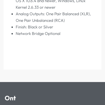
OS X 10.6.4 and newer, Windows, Linux
Kernel 2.6.33 or newer
Analog Outputs: One Pair Balanced (XLR),
One Pair Unbalanced (RCA)
Finish: Black or Silver
Network Bridge Optional
Ont