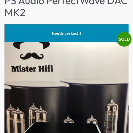
PS Audio PerfectWave DAC
MK2
Reeds verkocht
SOLD