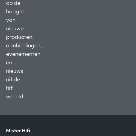
op de
hoogte
van
nieuwe
producten,
aanbiedingen,
evenementen
en
nieuws
uit de
hifi
wereld.
Mister Hifi