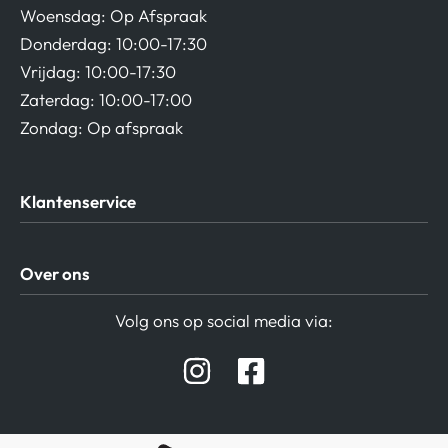
Woensdag: Op Afspraak
Donderdag: 10:00-17:30
Vrijdag: 10:00-17:30
Zaterdag: 10:00-17:00
Zondag: Op afspraak
Klantenservice
Algemene Voorwaarden
Over ons
Privacy beleid
Verzending / Retour
Contact
Volg ons op social media via:
Afspraak Demoruimte
Hifi winkel Raamsdonksveer
Prijslijsten Audio