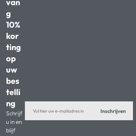
van
g
10%
kor
ting
op
uw
bes
telli
ng
Inschrijven
Schrijf
u in en
blijf