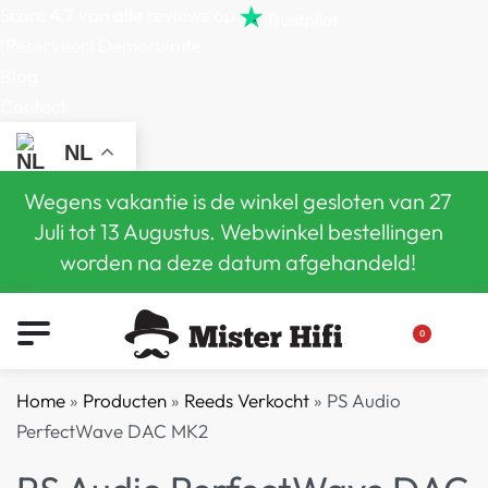
Score
4,7
van
alle
reviews op
(Reserveer) Demoruimte
Blog
Contact
NL
Wegens vakantie is de winkel gesloten van 27
Juli tot 13 Augustus. Webwinkel bestellingen
worden na deze datum afgehandeld!
0
Home
»
Producten
»
Reeds Verkocht
»
PS Audio
PerfectWave DAC MK2