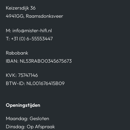
Keizersdijk 36
4941GG, Raamsdonksveer
M:
info@mister-hifi.nl
T: +31 (0) 6-55553447
Rabobank
IBAN: NL53RABO0345675673
KVK: 75747146
BTW-ID: NL001676415B09
Openingstijden
Maandag: Gesloten
Dinsdag: Op Afspraak