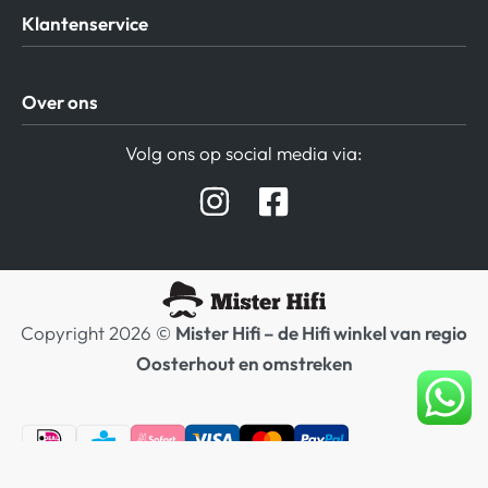
Klantenservice
Algemene Voorwaarden
Over ons
Privacy beleid
Verzending / Retour
Contact
Volg ons op social media via:
Afspraak Demoruimte
Hifi winkel Raamsdonksveer
Prijslijsten Audio
Copyright 2026 ©
Mister Hifi – de Hifi winkel van regio
Oosterhout en omstreken