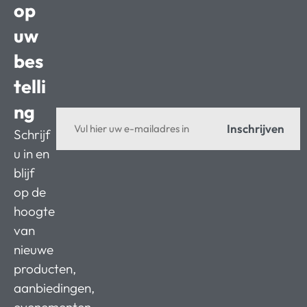
op
uw
bes
telli
ng
Inschrijven
Schrijf
u in en
blijf
op de
hoogte
van
nieuwe
producten,
aanbiedingen,
evenementen