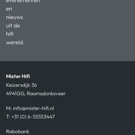
en
nieuws
uit de
hifi
wereld.
Mister Hifi
Keizersdijk 36
4941GG, Raamsdonksveer
M:
info@mister-hifi.nl
T: +31 (0) 6-55553447
Rabobank