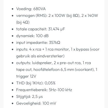
Voeding: 680VA
vermogen (RMS): 2 x 100W (bij 8Ω), 2 x 140W
(bij 4Ω)
totale capaciteit: 31.474 µF
dynamiek: 100 dB
input impedantie: 357kΩ
inputs: 4 x rca + 1 rca monitor, 1 x bypass (voor
gebruik als eindversterker)
outputs: luidspreker, 2 x pre-out rca, 1 rca
tape out, hoofdtelefoon 6,5 mm (voorkant), 1
trigger 12V
THD (bij 1KHz): 0,05%
Frequentiebereik: 5Hz-100 kHz
Stijgtijd: 2,5 µs
Gevoeligheid: 100 mV