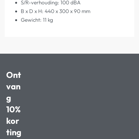
S/R-verhouding: 100 dBA
B x D x H: 440 x 300 x 90 mm
Gewicht: 11 kg
Ont
van
g
10%
kor
ting