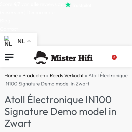
Score
4,7
van
alle
reviews op
(Reserveer) Demoruimte
Blog
Contact
NL
0
Home
»
Producten
»
Reeds Verkocht
»
Atoll Électronique
IN100 Signature Demo model in Zwart
Atoll Électronique IN100
Signature Demo model in
Zwart