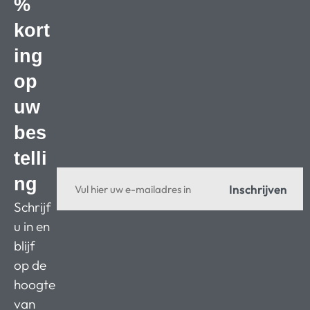
%
kort
ing
op
uw
bes
telli
ng
Inschrijven
Schrijf
u in en
blijf
op de
hoogte
van