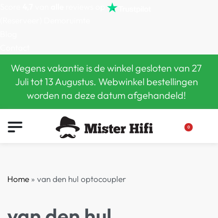
Score
4,7
van
alle
reviews op
(Reserveer) Demoruimte
Blog
Contact
Wegens vakantie is de winkel gesloten van 27
Juli tot 13 Augustus. Webwinkel bestellingen
worden na deze datum afgehandeld!
0
Home
»
van den hul optocoupler
van den hul