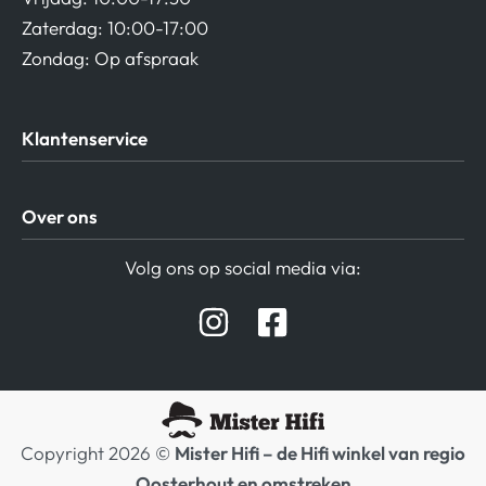
Zaterdag: 10:00-17:00
Zondag: Op afspraak
Klantenservice
Algemene Voorwaarden
Over ons
Privacy beleid
Verzending / Retour
Contact
Volg ons op social media via:
Afspraak Demoruimte
Hifi winkel Raamsdonksveer
Prijslijsten Audio
Copyright 2026 ©
Mister Hifi – de Hifi winkel van regio
Oosterhout en omstreken