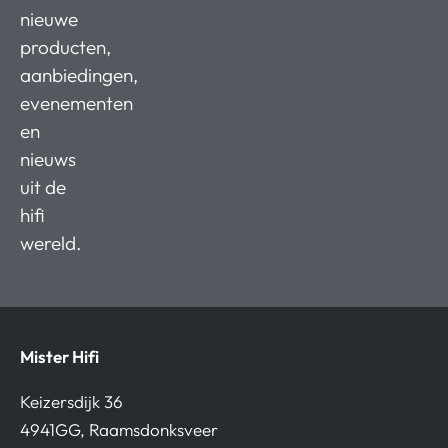
nieuwe
producten,
aanbiedingen,
evenementen
en
nieuws
uit de
hifi
wereld.
Mister Hifi
Keizersdijk 36
4941GG, Raamsdonksveer