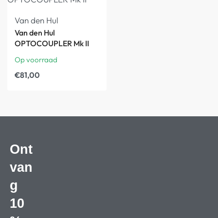
Van den Hul
Van den Hul
OPTOCOUPLER Mk II
Op voorraad
€
81,00
Ont
van
g
10