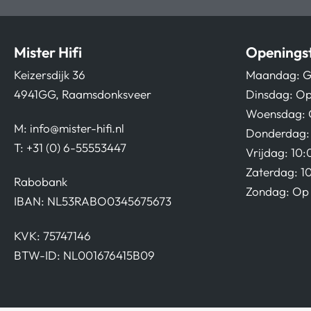
Mister Hifi
Openingst
Keizersdijk 36
Maandag: G
4941GG, Raamsdonksveer
Dinsdag: Op
Woensdag: 
M:
info@mister-hifi.nl
Donderdag: 
T: +31 (0) 6-55553447
Vrijdag: 10:
Zaterdag: 1
Rabobank
Zondag: Op 
IBAN: NL53RABO0345675673
KVK: 75747146
BTW-ID: NL001676415B09