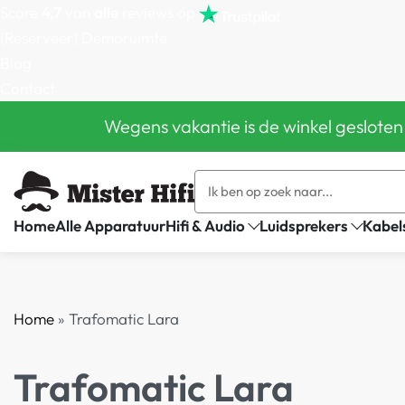
Score
4,7
van
alle
reviews op
(Reserveer) Demoruimte
Blog
Contact
Wegens vakantie is de winkel gesloten
Home
Alle Apparatuur
Hifi & Audio
Luidsprekers
Kabel
Home
»
Trafomatic Lara
Trafomatic Lara