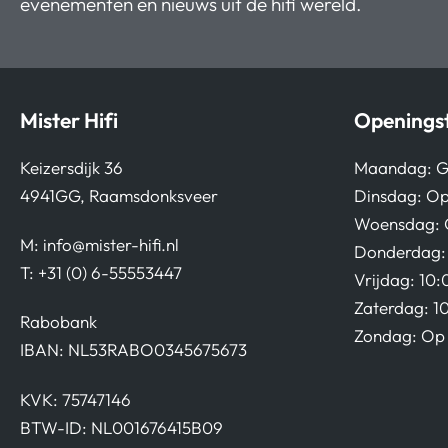
evenementen en nieuws uit de hifi wereld.
Mister Hifi
Openingst
Keizersdijk 36
Maandag: G
4941GG, Raamsdonksveer
Dinsdag: Op
Woensdag: 
M:
info@mister-hifi.nl
Donderdag: 
T: +31 (0) 6-55553447
Vrijdag: 10:
Zaterdag: 1
Rabobank
Zondag: Op 
IBAN: NL53RABO0345675673
KVK: 75747146
BTW-ID: NL001676415B09