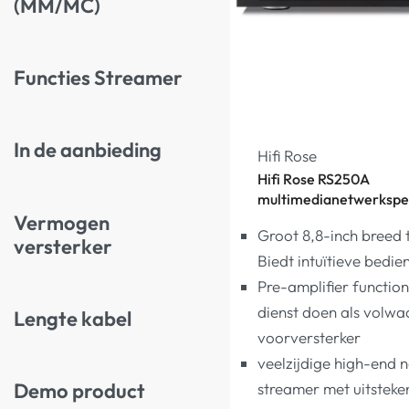
(MM/MC)
Functies Streamer
In de aanbieding
Hifi Rose
Hifi Rose RS250A
multimedianetwerkspe
Vermogen
Groot 8,8-inch breed 
versterker
Biedt intuïtieve bedie
Pre-amplifier functiona
dienst doen als volwa
Lengte kabel
voorversterker
veelzijdige high-end 
Demo product
streamer met uitsteke