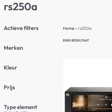
rs250a
Actieve filters
Home
»
rs250a
ENIG RESULTAAT
Merken
Kleur
Prijs
Type element