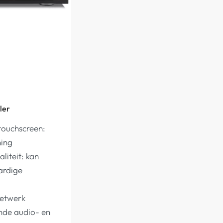
ler
touchscreen:
ning
liteit: kan
ardige
netwerk
nde audio- en