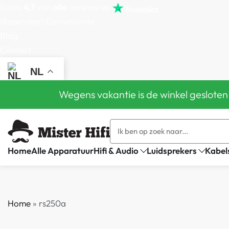
Score
4,7
van
alle
reviews op
(Reserveer) Demoruimte
Blog
Contact
NL
Wegens vakantie is de winkel gesloten
Home
Alle Apparatuur
Hifi & Audio
Luidsprekers
Kabel
Home
»
rs250a