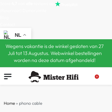
Score
4,7
van
alle
reviews op
(Reserveer) Demoruimte
Blog
Contact
NL
Wegens vakantie is de winkel gesloten van 27
Juli tot 13 Augustus. Webwinkel bestellingen
worden na deze datum afgehandeld!
0
Home
»
phono cable