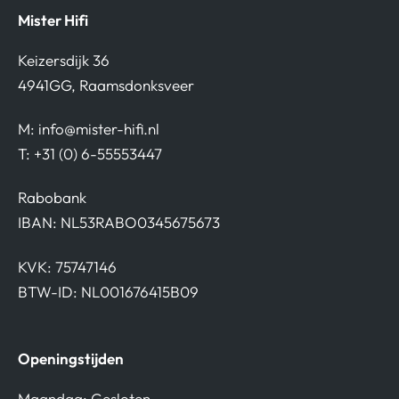
Mister Hifi
Keizersdijk 36
4941GG, Raamsdonksveer
M:
info@mister-hifi.nl
T: +31 (0) 6-55553447
Rabobank
IBAN: NL53RABO0345675673
KVK: 75747146
BTW-ID: NL001676415B09
Openingstijden
Maandag: Gesloten