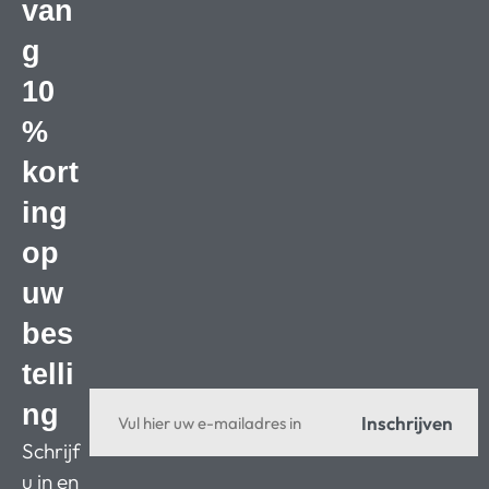
van
g
10
%
kort
ing
op
uw
bes
telli
ng
Inschrijven
Schrijf
u in en