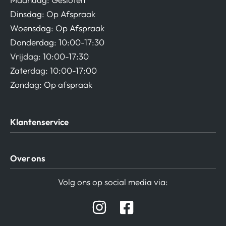
Dinsdag: Op Afspraak
Woensdag: Op Afspraak
Donderdag: 10:00-17:30
Vrijdag: 10:00-17:30
Zaterdag: 10:00-17:00
Zondag: Op afspraak
Klantenservice
Algemene Voorwaarden
Over ons
Privacy beleid
Verzending / Retour
Contact
Volg ons op social media via:
Afspraak Demoruimte
Hifi winkel Raamsdonksveer
Prijslijsten Audio