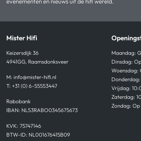
evenementen en nieuws uit de hifi wereld.
Mister Hifi
Openingst
Keizersdijk 36
Maandag: G
4941GG, Raamsdonksveer
Dinsdag: Op
Woensdag: 
M:
info@mister-hifi.nl
Donderdag: 
T: +31 (0) 6-55553447
Vrijdag: 10:
Zaterdag: 1
Rabobank
Zondag: Op 
IBAN: NL53RABO0345675673
KVK: 75747146
BTW-ID: NL001676415B09