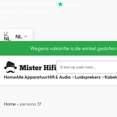
Score
4,7
van
alle
reviews op
(Reserveer) Demoruimte
Blog
Contact
NL
Wegens vakantie is de winkel gesloten
Home
Alle Apparatuur
Hifi & Audio
Luidsprekers
Kabel
Home
»
persona 3f