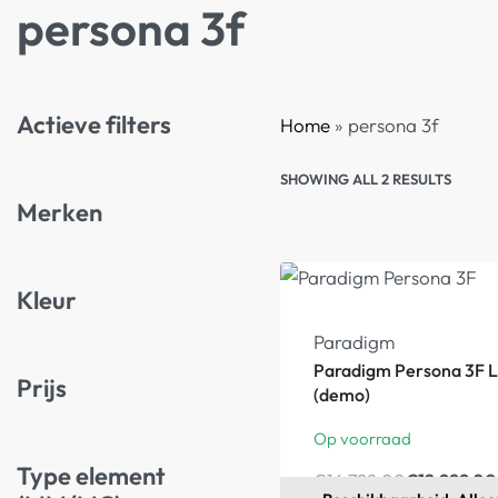
persona 3f
Actieve filters
Home
»
persona 3f
SHOWING ALL 2 RESULTS
Merken
Kleur
-23%
Paradigm
Paradigm Persona 3F L
Prijs
(demo)
Op voorraad
Type element
€
16.798,00
€
12.999,00