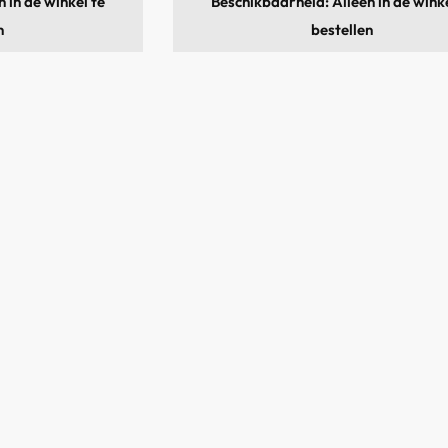
 in de winkel te
Beschikbaarheid: Alleen in de winke
n
bestellen