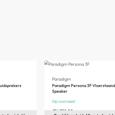
Paradigm
uidsprekers
Paradigm Persona 3F Vloerstaan
Speaker
Op voorraad
€
16.798,00