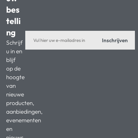
bes
telli
ng
Inschrijven
Schrijf
u in en
blijf
op de
hoogte
van
nieuwe
producten,
aanbiedingen,
evenementen
en
nieuws