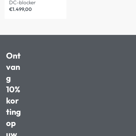
DC-blocker
€
1.499,00
Ont
van
g
10%
kor
ting
op
uw