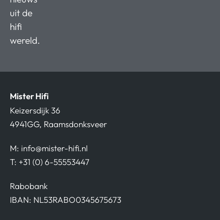
uit de
hifi
wereld.
Mister Hifi
Keizersdijk 36
4941GG, Raamsdonksveer
M:
info@mister-hifi.nl
T: +31 (0) 6-55553447
Rabobank
IBAN: NL53RABO0345675673