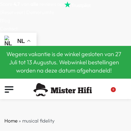
Score
4,7
van
alle
reviews op
(Reserveer) Demoruimte
Blog
Contact
NL
Wegens vakantie is de winkel gesloten van 27
Juli tot 13 Augustus. Webwinkel bestellingen
worden na deze datum afgehandeld!
0
Home
»
musical fidelity