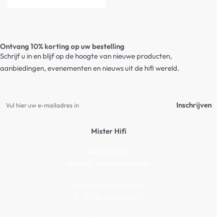
Ontvang 10% korting op uw bestelling
Schrijf u in en blijf op de hoogte van nieuwe producten,
aanbiedingen, evenementen en nieuws uit de hifi wereld.
Inschrijven
Mister Hifi
Keizersdijk 36
4941GG, Raamsdonksveer
M:
info@mister-hifi.nl
T: +31 (0) 6-55553447