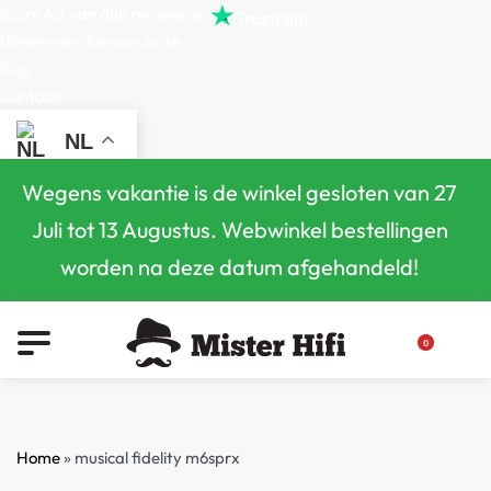
Score
4,7
van
alle
reviews op
(Reserveer) Demoruimte
Blog
Contact
NL
Wegens vakantie is de winkel gesloten van 27
Juli tot 13 Augustus. Webwinkel bestellingen
worden na deze datum afgehandeld!
0
Home
»
musical fidelity m6sprx