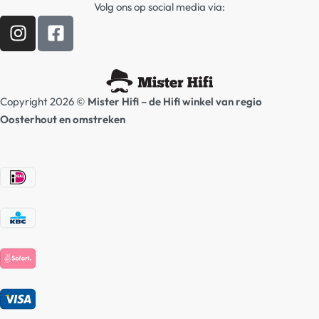
Contact
Volg ons op social media via:
Verzending / Retour
Hifi winkel Raamsdonksveer
Afspraak Demoruimte
Prijslijsten Audio
Copyright 2026 ©
Mister Hifi – de Hifi winkel van regio
Oosterhout en omstreken