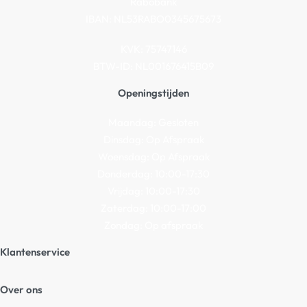
Rabobank
IBAN: NL53RABO0345675673
KVK: 75747146
BTW-ID: NL001676415B09
Openingstijden
Maandag: Gesloten
Dinsdag: Op Afspraak
Woensdag: Op Afspraak
Donderdag: 10:00-17:30
Vrijdag: 10:00-17:30
Zaterdag: 10:00-17:00
Zondag: Op afspraak
Klantenservice
Algemene Voorwaarden
Over ons
Privacy beleid