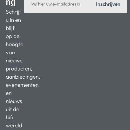
ng
Inschrijven
Schrijf
u in en
blijf
op de
hoogte
van
nieuwe
producten,
aanbiedingen,
evenementen
en
nieuws
uit de
hifi
wereld.