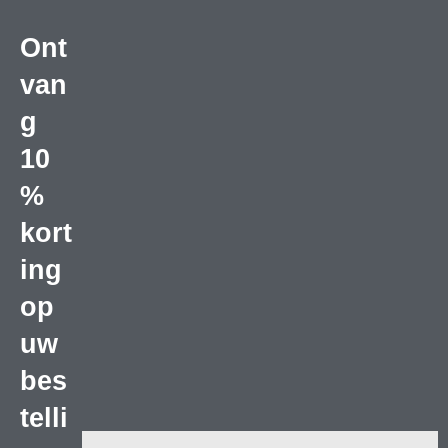
Ont
van
g
10
%
kort
ing
op
uw
bes
telli