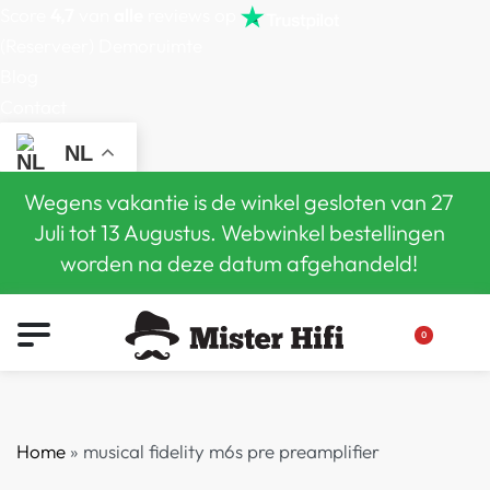
Score
4,7
van
alle
reviews op
(Reserveer) Demoruimte
Blog
Contact
NL
Wegens vakantie is de winkel gesloten van 27
Juli tot 13 Augustus. Webwinkel bestellingen
worden na deze datum afgehandeld!
0
Home
»
musical fidelity m6s pre preamplifier