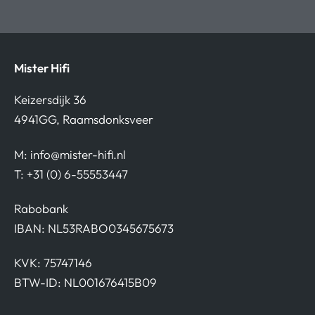
Mister Hifi
Keizersdijk 36
4941GG, Raamsdonksveer
M:
info@mister-hifi.nl
T: +31 (0) 6-55553447
Rabobank
IBAN: NL53RABO0345675673
KVK: 75747146
BTW-ID: NL001676415B09