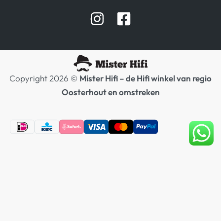
Afspraak Demoruimte
Hifi winkel Raamsdonksveer
Prijslijsten Audio
Copyright 2026 ©
Mister Hifi – de Hifi winkel van regio
Oosterhout en omstreken