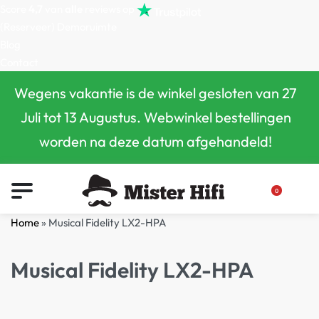
Score
4,7
van
alle
reviews op
(Reserveer) Demoruimte
Blog
Contact
Wegens vakantie is de winkel gesloten van 27
Juli tot 13 Augustus. Webwinkel bestellingen
worden na deze datum afgehandeld!
0
Home
»
Musical Fidelity LX2-HPA
Musical Fidelity LX2-HPA