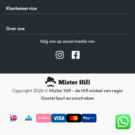
Klantenservice
Algemene Voorwaarden
Over ons
Privacy beleid
Verzending / Retour
Contact
Volg ons op social media via:
Afspraak Demoruimte
Hifi winkel Raamsdonksveer
Prijslijsten Audio
Copyright 2026 ©
Mister Hifi – de Hifi winkel van regio
Oosterhout en omstreken