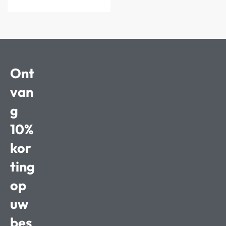
Ont
van
g
10%
kor
ting
op
uw
bes