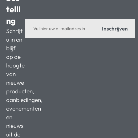
telli
ng
Inschrijven
Schrijf
u in en
blijf
op de
hoogte
van
nieuwe
producten,
aanbiedingen,
evenementen
en
nieuws
uit de