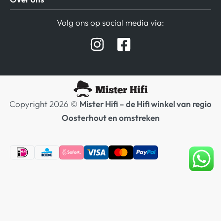
Privacy beleid
Verzending / Retour
Contact
Volg ons op social media via:
Afspraak Demoruimte
Hifi winkel Raamsdonksveer
Prijslijsten Audio
Copyright 2026 ©
Mister Hifi – de Hifi winkel van regio
Oosterhout en omstreken