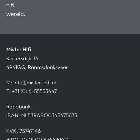
hifi
wereld.
Mister Hifi
Keizersdijk 36
4941GG, Raamsdonksveer
M:
info@mister-hifi.nl
T: +31 (0) 6-55553447
Rabobank
IBAN: NL53RABO0345675673
KVK: 75747146
BTW-ID: NL001676415B09