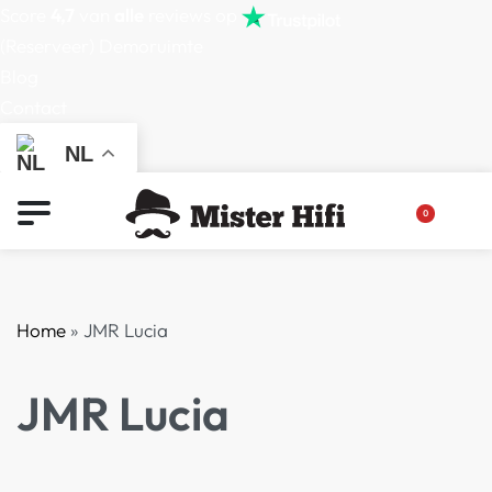
Score
4,7
van
alle
reviews op
(Reserveer) Demoruimte
Blog
Contact
NL
0
Home
»
JMR Lucia
JMR Lucia