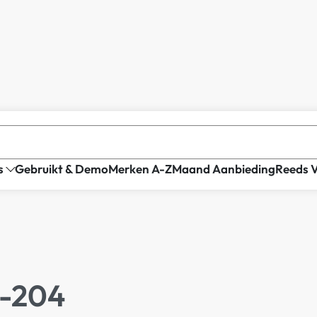
s
Gebruikt & Demo
Merken A-Z
Maand Aanbieding
Reeds 
S-204