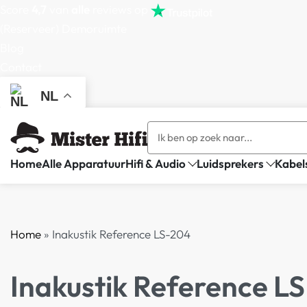
Score
4,7
van
alle
reviews op
(Reserveer) Demoruimte
Blog
Contact
NL
Home
Alle Apparatuur
Hifi & Audio
Luidsprekers
Kabel
Home
»
Inakustik Reference LS-204
Inakustik Reference L