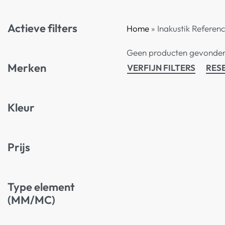
Actieve filters
Home
»
Inakustik Referen
Geen producten gevonden d
Merken
VERFIJN FILTERS
RES
Kleur
Prijs
Type element
(MM/MC)