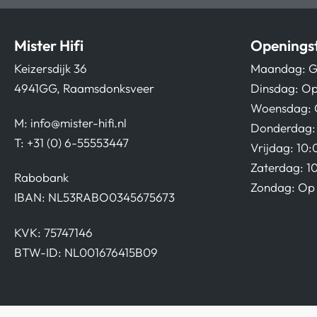
Mister Hifi
Openingst
Keizersdijk 36
Maandag: G
4941GG, Raamsdonksveer
Dinsdag: Op
Woensdag: 
M:
info@mister-hifi.nl
Donderdag: 
T: +31 (0) 6-55553447
Vrijdag: 10:
Zaterdag: 1
Rabobank
Zondag: Op 
IBAN: NL53RABO0345675673
KVK: 75747146
BTW-ID: NL001676415B09