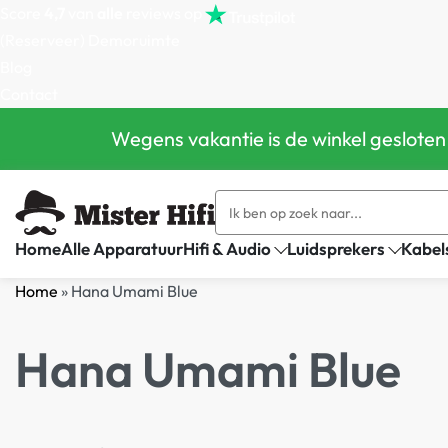
Score
4,7
van
alle
reviews op
(Reserveer) Demoruimte
Blog
Contact
Wegens vakantie is de winkel gesloten
Home
Alle Apparatuur
Hifi & Audio
Luidsprekers
Kabel
Home
»
Hana Umami Blue
Hana Umami Blue