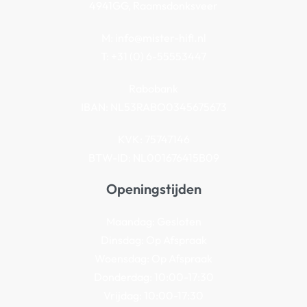
4941GG, Raamsdonksveer
M:
info@mister-hifi.nl
T: +31 (0) 6-55553447
Rabobank
IBAN: NL53RABO0345675673
KVK: 75747146
BTW-ID: NL001676415B09
Openingstijden
Maandag: Gesloten
Dinsdag: Op Afspraak
Woensdag: Op Afspraak
Donderdag: 10:00-17:30
Vrijdag: 10:00-17:30