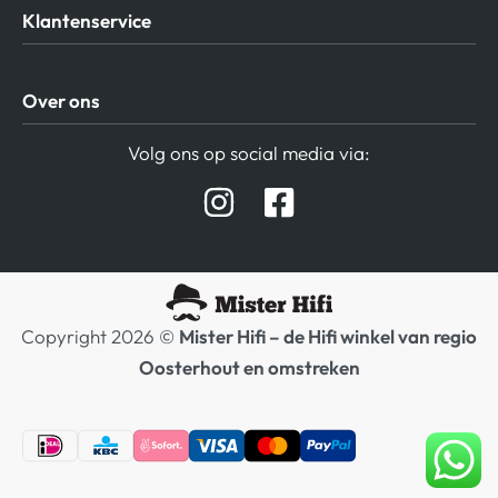
Klantenservice
Algemene Voorwaarden
Over ons
Privacy beleid
Verzending / Retour
Contact
Volg ons op social media via:
Afspraak Demoruimte
Hifi winkel Raamsdonksveer
Prijslijsten Audio
Copyright 2026 ©
Mister Hifi – de Hifi winkel van regio
Oosterhout en omstreken