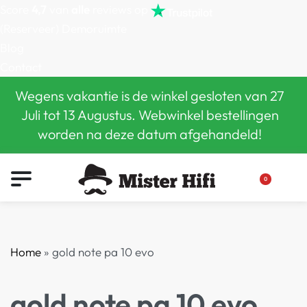
Score
4,7
van
alle
reviews op
(Reserveer) Demoruimte
Blog
Contact
Wegens vakantie is de winkel gesloten van 27
Juli tot 13 Augustus. Webwinkel bestellingen
worden na deze datum afgehandeld!
0
Home
»
gold note pa 10 evo
gold note pa 10 evo