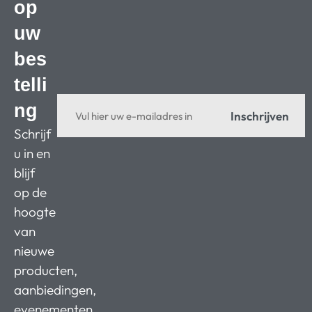
op
uw
bes
telli
ng
Inschrijven
Schrijf
u in en
blijf
op de
hoogte
van
nieuwe
producten,
aanbiedingen,
evenementen