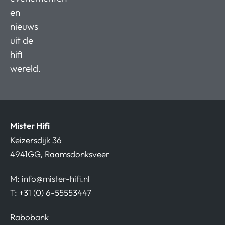
en
nieuws
uit de
hifi
wereld.
Mister Hifi
Keizersdijk 36
4941GG, Raamsdonksveer
M:
info@mister-hifi.nl
T: +31 (0) 6-55553447
Rabobank