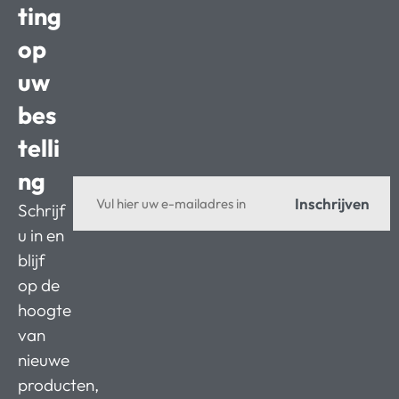
ting
op
uw
bes
telli
ng
Inschrijven
Schrijf
u in en
blijf
op de
hoogte
van
nieuwe
producten,