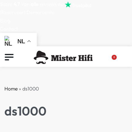
Score
4,7
van
alle
reviews op
(Reserveer) Demoruimte
Blog
Contact
NL
0
Home
»
ds1000
ds1000