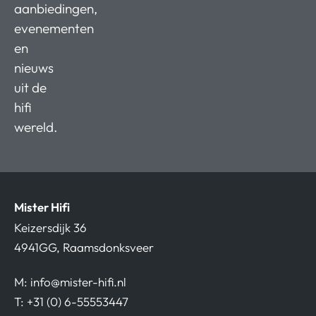
aanbiedingen,
evenementen
en
nieuws
uit de
hifi
wereld.
Mister Hifi
Keizersdijk 36
4941GG, Raamsdonksveer
M:
info@mister-hifi.nl
T: +31 (0) 6-55553447