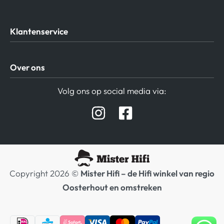
Klantenservice
Algemene Voorwaarden
Over ons
Privacy beleid
Verzending / Retour
Contact
Volg ons op social media via:
Afspraak Demoruimte
Hifi winkel Raamsdonksveer
Prijslijsten Audio
Copyright 2026 ©
Mister Hifi – de Hifi winkel van regio
Oosterhout en omstreken