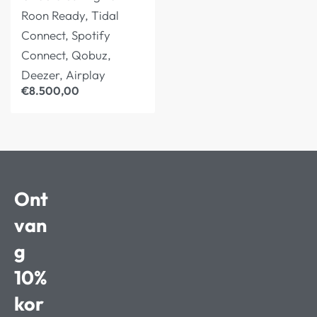
Roon Ready, Tidal
Connect, Spotify
Connect, Qobuz,
Deezer, Airplay
€
8.500,00
Ont
van
g
10%
kor