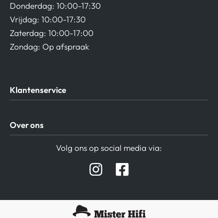
Donderdag: 10:00-17:30
Vrijdag: 10:00-17:30
Zaterdag: 10:00-17:00
Zondag: Op afspraak
Klantenservice
Algemene Voorwaarden
Over ons
Privacy beleid
Verzending / Retour
Contact
Volg ons op social media via:
Afspraak Demoruimte
Hifi winkel Raamsdonksveer
Prijslijsten Audio