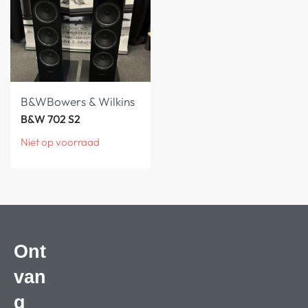
B&W
Bowers & Wilkins
B&W 702 S2
Niet op voorraad
Ont
van
g