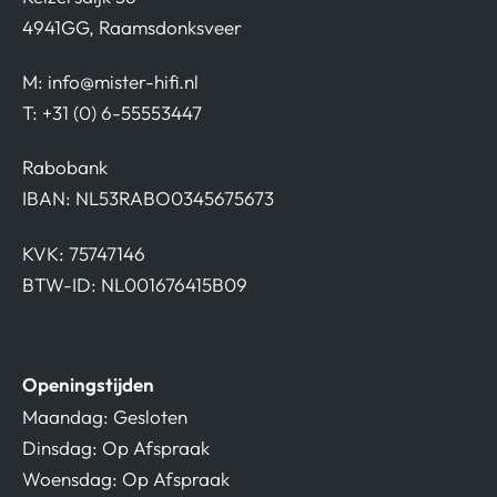
4941GG, Raamsdonksveer
M:
info@mister-hifi.nl
T: +31 (0) 6-55553447
Rabobank
IBAN: NL53RABO0345675673
KVK: 75747146
BTW-ID: NL001676415B09
Openingstijden
Maandag: Gesloten
Dinsdag: Op Afspraak
Woensdag: Op Afspraak