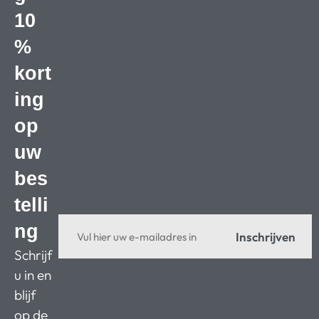
10
%
kort
ing
op
uw
bes
telli
ng
Inschrijven
Schrijf
u in en
blijf
op de