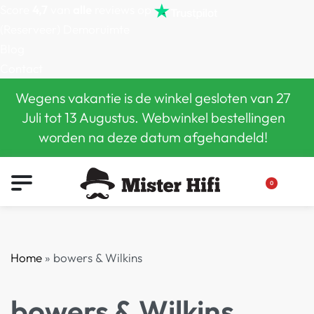
Score
4,7
van
alle
reviews op
(Reserveer) Demoruimte
Blog
Contact
Wegens vakantie is de winkel gesloten van 27
Juli tot 13 Augustus. Webwinkel bestellingen
worden na deze datum afgehandeld!
0
Home
»
bowers & Wilkins
bowers & Wilkins