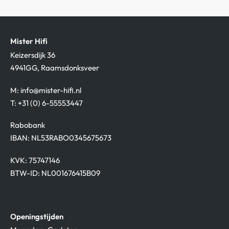
Mister Hifi
Keizersdijk 36
4941GG, Raamsdonksveer
M:
info@mister-hifi.nl
T: +31 (0) 6-55553447
Rabobank
IBAN: NL53RABO0345675673
KVK: 75747146
BTW-ID: NL001676415B09
Openingstijden