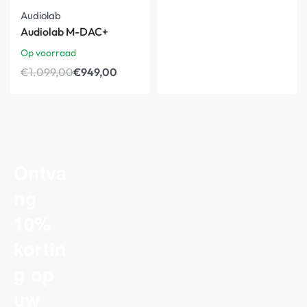
-14%
Audiolab
Audiolab M-DAC+
Op voorraad
€
1.099,00
€
949,00
Ontva
ng
10%
kortin
g op
uw