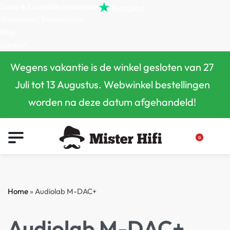
Score
4,7
van
alle
reviews op
(Reserveer) Demoruimte
Blog
Contact
Wegens vakantie is de winkel gesloten van 27
Juli tot 13 Augustus. Webwinkel bestellingen
worden na deze datum afgehandeld!
0
Home
»
Audiolab M-DAC+
Audiolab M-DAC+