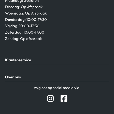
Maandag: Gesloten
Dinsdag: Op Afspraak
Woensdag: Op Afspraak
Donderdag: 10:00-17:30
Vrijdag: 10:00-17:30
Zaterdag: 10:00-17:00
Zondag: Op afspraak
Klantenservice
Algemene Voorwaarden
Over ons
Privacy beleid
Verzending / Retour
Contact
Volg ons op social media via:
Afspraak Demoruimte
Hifi winkel Raamsdonksveer
Prijslijsten Audio