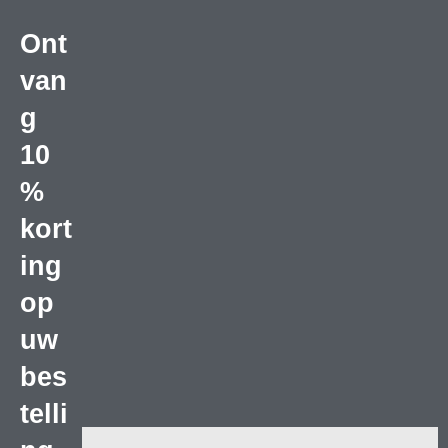
Ont
van
g
10
%
kort
ing
op
uw
bes
telli