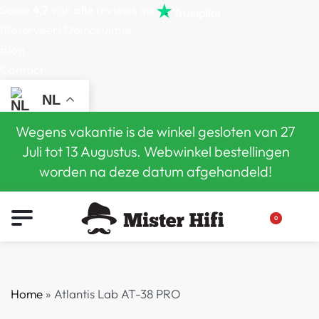
Score
4,7
van
alle
reviews op
(Reserveer) Demoruimte
Blog
Contact
NL
Wegens vakantie is de winkel gesloten van 27
Juli tot 13 Augustus. Webwinkel bestellingen
worden na deze datum afgehandeld!
0
Home
»
Atlantis Lab AT-38 PRO