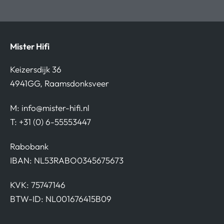
Mister Hifi
Keizersdijk 36
4941GG, Raamsdonksveer
M:
info@mister-hifi.nl
T: +31 (0) 6-55553447
Rabobank
IBAN: NL53RABO0345675673
KVK: 75747146
BTW-ID: NL001676415B09