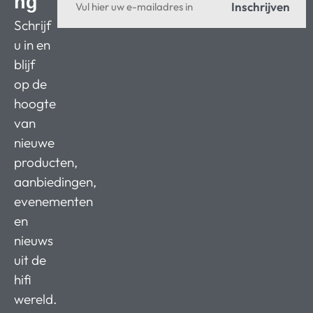
ng
Inschrijven
Schrijf
u in en
blijf
op de
hoogte
van
nieuwe
producten,
aanbiedingen,
evenementen
en
nieuws
uit de
hifi
wereld.