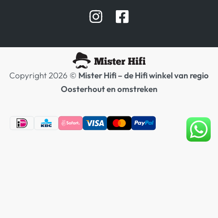
Afspraak Demoruimte
Hifi winkel Raamsdonksveer
Prijslijsten Audio
Copyright 2026 ©
Mister Hifi – de Hifi winkel van regio
Oosterhout en omstreken