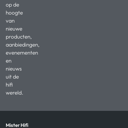
op de
hoogte
van
nieuwe
producten,
aanbiedingen,
evenementen
en
nieuws
uit de
hifi
wereld.
Mister Hifi