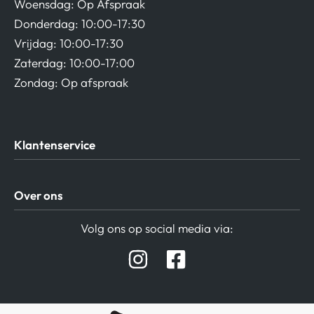
Woensdag: Op Afspraak
Donderdag: 10:00-17:30
Vrijdag: 10:00-17:30
Zaterdag: 10:00-17:00
Zondag: Op afspraak
Klantenservice
Algemene Voorwaarden
Over ons
Privacy beleid
Verzending / Retour
Contact
Volg ons op social media via:
Afspraak Demoruimte
Hifi winkel Raamsdonksveer
Prijslijsten Audio