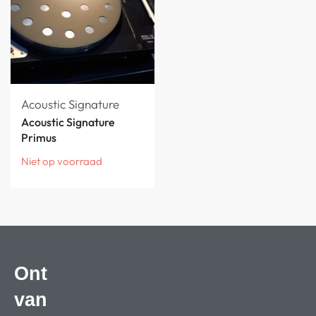
Acoustic Signature
Acoustic Signature
Primus
Niet op voorraad
Ont
van