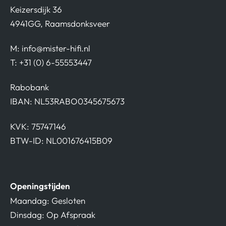
Keizersdijk 36
4941GG, Raamsdonksveer
M:
info@mister-hifi.nl
T: +31 (0) 6-55553447
Rabobank
IBAN: NL53RABO0345675673
KVK: 75747146
BTW-ID: NL001676415B09
Openingstijden
Maandag: Gesloten
Dinsdag: Op Afspraak