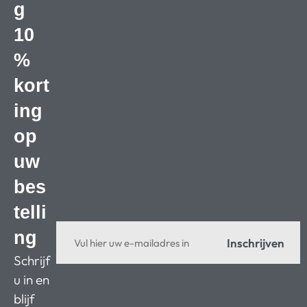
g
10
%
kort
ing
op
uw
bes
telli
ng
Inschrijven
Schrijf
u in en
blijf