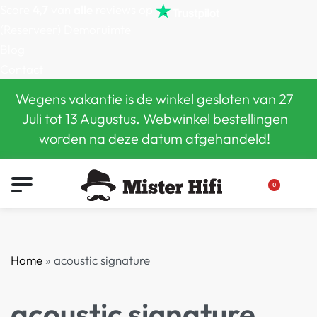
Score
4,7
van
alle
reviews op
(Reserveer) Demoruimte
Blog
Contact
Wegens vakantie is de winkel gesloten van 27
Juli tot 13 Augustus. Webwinkel bestellingen
worden na deze datum afgehandeld!
0
Home
»
acoustic signature
acoustic signature