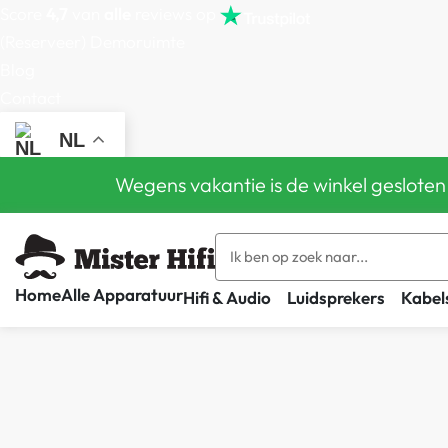
Score
4,7
van
alle
reviews op
(Reserveer) Demoruimte
Blog
Contact
NL
Wegens vakantie is de winkel gesloten
Home
Alle Apparatuur
Hifi & Audio
Luidsprekers
Kabel