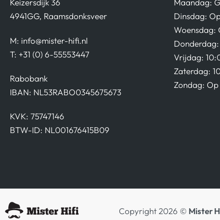
Keizersdijk 36
Maandag: G
4941GG, Raamsdonksveer
Dinsdag: Op
Woensdag: 
M:
info@mister-hifi.nl
Donderdag: 
T: +31 (0) 6-55553447
Vrijdag: 10:
Zaterdag: 1
Rabobank
Zondag: Op 
IBAN: NL53RABO0345675673
KVK: 75747146
BTW-ID: NL001676415B09
Copyright 2026 ©
Mister H