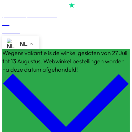
Score
van
reviews op
4,7
alle
(Reserveer) Demoruimte
Blog
Contact
NL
Wegens vakantie is de winkel gesloten van 27 Juli
tot 13 Augustus. Webwinkel bestellingen worden
na deze datum afgehandeld!