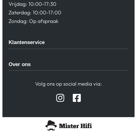
Vrijdag: 10:00-17:30
Zaterdag: 10:00-17:00
Zondag: Op afspraak
Klantenservice
Algemene Voorwaarden
Over ons
Privacy beleid
Verzending / Retour
Contact
Volg ons op social media via:
Afspraak Demoruimte
Hifi winkel Raamsdonksveer
Prijslijsten Audio