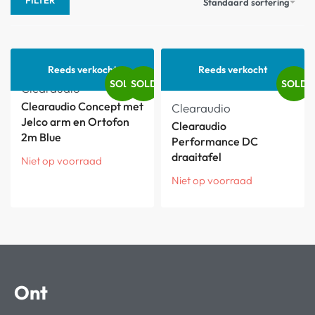
FILTER
Standaard sortering
Reeds verkocht
Reeds verkocht
SOLD
SOLD
SOLD
Clearaudio
Clearaudio Concept met
Clearaudio
Jelco arm en Ortofon
Clearaudio
2m Blue
Performance DC
draaitafel
Niet op voorraad
Niet op voorraad
Ont