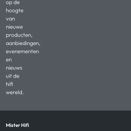
op de
hoogte
van
nieuwe
producten,
aanbiedingen,
evenementen
en
nieuws
uit de
hifi
wereld.
Mister Hifi