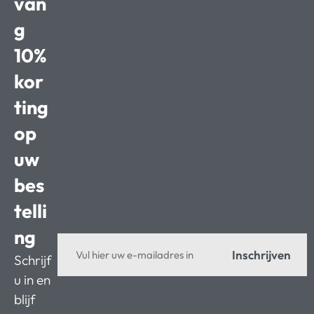
van
g
10%
kor
ting
op
uw
bes
telli
ng
Inschrijven
Schrijf
u in en
blijf