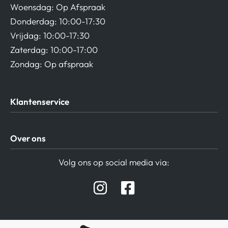
Woensdag: Op Afspraak
Donderdag: 10:00-17:30
Vrijdag: 10:00-17:30
Zaterdag: 10:00-17:00
Zondag: Op afspraak
Klantenservice
Algemene Voorwaarden
Over ons
Privacy beleid
Verzending / Retour
Contact
Volg ons op social media via:
Afspraak Demoruimte
Hifi winkel Raamsdonksveer
Prijslijsten Audio