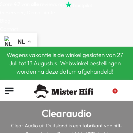
Score
4,7
van
alle
reviews op
(Reserveer) Demoruimte
Blog
Contact
NL
Wegens vakantie is de winkel gesloten van 27
Juli tot 13 Augustus. Webwinkel bestellingen
worden na deze datum afgehandeld!
0
Clearaudio
Clear Audio uit Duitsland is een fabrikant van hifi-