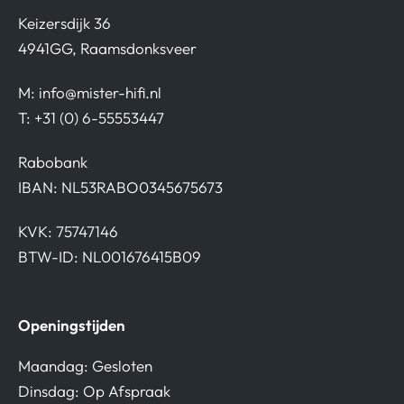
Keizersdijk 36
4941GG, Raamsdonksveer
M:
info@mister-hifi.nl
T: +31 (0) 6-55553447
Rabobank
IBAN: NL53RABO0345675673
KVK: 75747146
BTW-ID: NL001676415B09
Openingstijden
Maandag: Gesloten
Dinsdag: Op Afspraak